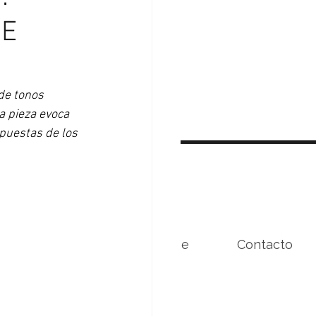
UE
de tonos 
a pieza evoca 
puestas de los 
Beneficios
Conóceme
Contacto