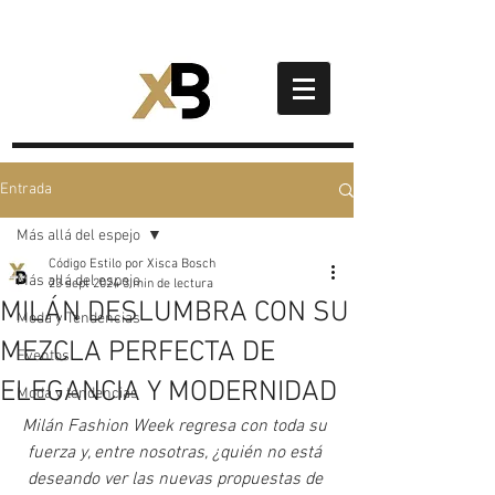
Entrada
Más allá del espejo
Código Estilo por Xisca Bosch
Más allá del espejo
23 sept 2024
3 min de lectura
MILÁN DESLUMBRA CON SU
Moda y Tendencias
MEZCLA PERFECTA DE
Eventos
ELEGANCIA Y MODERNIDAD
Moda y tendencias
Milán Fashion Week regresa con toda su 
fuerza y, entre nosotras, ¿quién no está 
deseando ver las nuevas propuestas de 