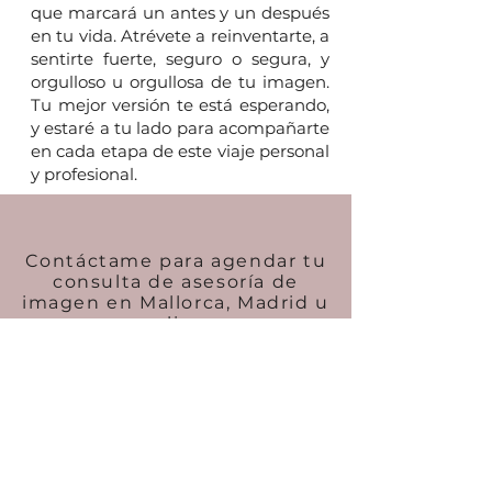
que marcará un antes y un después
en tu vida. Atrévete a reinventarte, a
sentirte fuerte, seguro o segura, y
orgulloso u orgullosa de tu imagen.
Tu mejor versión te está esperando,
y estaré a tu lado para acompañarte
en cada etapa de este viaje personal
y profesional.
Contáctame para agendar tu
consulta de asesoría de
imagen en Mallorca, Madrid u
online.
Estaré encantada de
acompañarte en un proceso
de transformación hecho a
tu medida.
Iniciar mi proceso