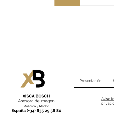
experiencia 
Mi servicio 
solo mejorar 
para este via
contactarme. 
resultados 
Presentación
XISCA BOSCH
Aviso l
Asesora de imagen
privaci
Mallorca y Madrid
España (+34) 635 29 56 80