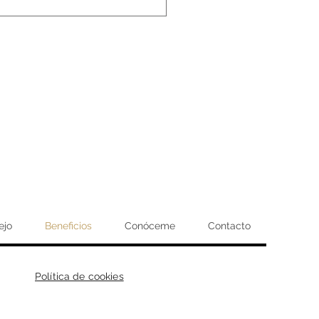
eseas.
 para quienes desean no
í mismos. Si estás lista/o
ara ti, no dudes en
y a disfrutar de los
ejo
Beneficios
Conóceme
Contacto
Política de cookies