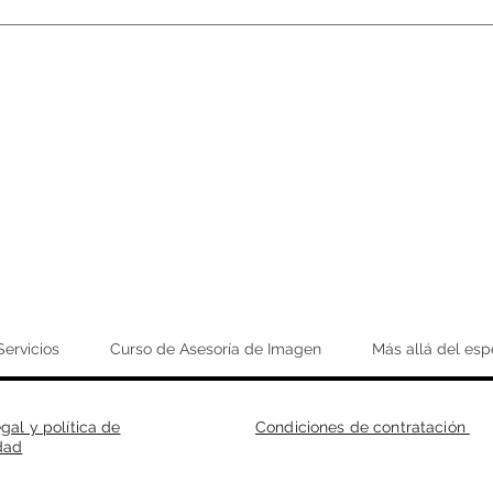
transformadora que debe brindarte los resultados que d
de asesoría de imagen es una experiencia única, pensada
su apariencia, sino evolucionar hacia la mejor versión de s
je de transformación, donde cada detalle está diseñado p
Estoy aquí para ayudarte a proyectar tu auténtico poder 
durante mucho tiempo.
Servicios
Curso de Asesoría de Imagen
Más allá del esp
egal y política de
Condiciones de contratación
dad