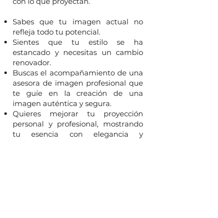
con lo que proyectan.
Sabes que tu imagen actual no
refleja todo tu potencial.
Sientes que tu estilo se ha
estancado y necesitas un cambio
renovador.
Buscas el acompañamiento de una
asesora de imagen profesional que
te guíe en la creación de una
imagen auténtica y segura.
Quieres mejorar tu proyección
personal y profesional, mostrando
tu esencia con elegancia y
confianza.
Deseas una transformación interna
que se refleje en tu apariencia
externa.
SÉ Impactante
es para ti si estás
lista para sentirte en armonía
contigo misma, y quieres que tu