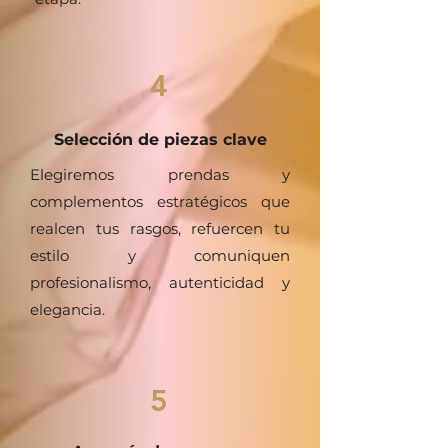
4
Selección de piezas clave
Elegiremos prendas y
complementos estratégicos que
realcen tus rasgos, refuercen tu
estilo y comuniquen
profesionalismo, autenticidad y
elegancia.
5