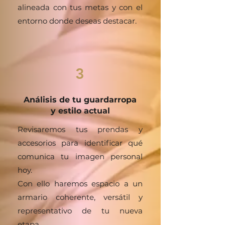
alineada con tus metas y con el
entorno donde deseas destacar.
3
Análisis de tu guardarropa
y estilo actual
Revisaremos tus prendas y
accesorios para identificar qué
comunica tu imagen personal
hoy.
Con ello haremos espacio a un
armario coherente, versátil y
representativo de tu nueva
etapa.