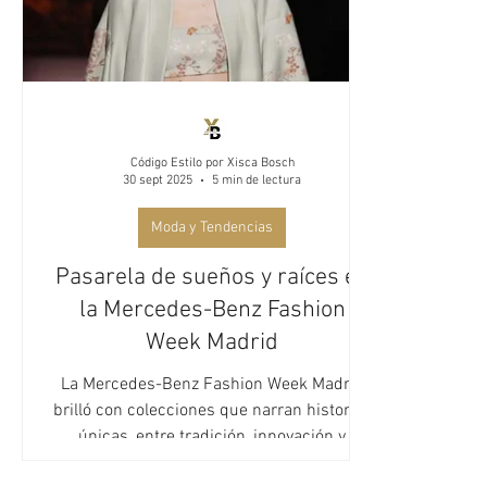
Código Estilo por Xisca Bosch
30 sept 2025
5 min de lectura
Moda y Tendencias
Pasarela de sueños y raíces en
la Mercedes-Benz Fashion
Week Madrid
La Mercedes-Benz Fashion Week Madrid
brilló con colecciones que narran historias
únicas, entre tradición, innovación y
emociones. Palomo, Pedro del Hierro,