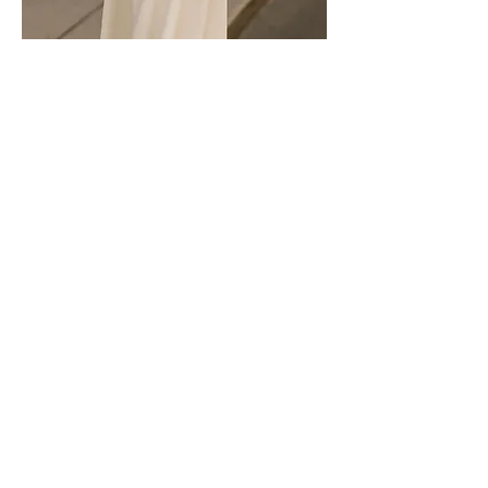
Empieza aquí
Más allá del espejo
Más allá del espejo
Más allá del espejo
Moda y Tendencias
Eventos
XISCA BOSCH
Moda y tendencias
Asesora de imagen
Mallorca y Madrid
España (+34)
635 29 56 80
info@xiscabosch.es
Aviso legal y política de privacidad
Condiciones de contratación