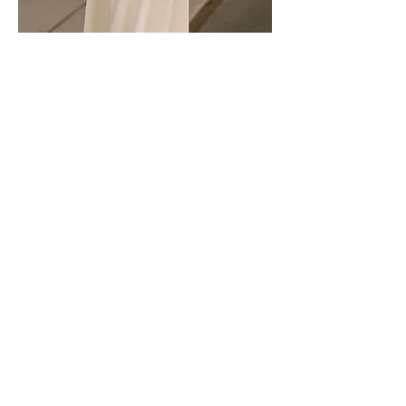
Empieza aquí
Más allá del espejo
Más allá del espejo
Más allá del espejo
Moda y Tendencias
Eventos
XISCA BOSCH
Moda y tendencias
Asesora de imagen
Mallorca y Madrid
España (+34)
635 29 56 80
info@xiscabosch.es
Aviso legal y política de privacidad
Condiciones de contratación