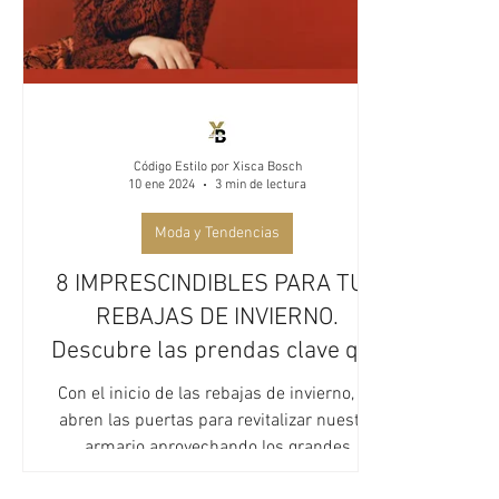
Código Estilo por Xisca Bosch
10 ene 2024
3 min de lectura
Moda y Tendencias
8 IMPRESCINDIBLES PARA TUS
REBAJAS DE INVIERNO.
Descubre las prendas clave que
transformarán tu estilo
Con el inicio de las rebajas de invierno, se
abren las puertas para revitalizar nuestro
armario aprovechando los grandes
descuentos. En...