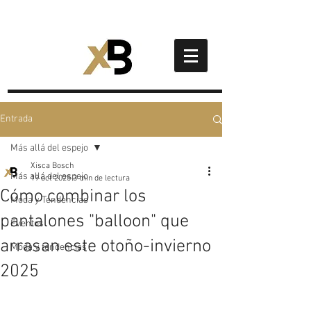
Entrada
Más allá del espejo
Xisca Bosch
Más allá del espejo
19 oct 2025
3 min de lectura
Cómo combinar los
Moda y Tendencias
pantalones "balloon" que
Eventos
arrasan este otoño-invierno
Moda y tendencias
2025