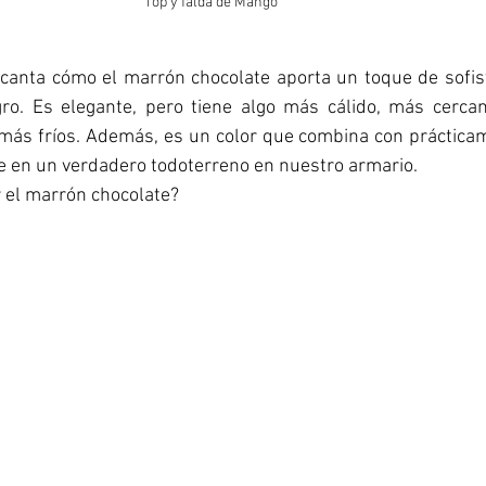
Top y falda de Mango
anta cómo el marrón chocolate aporta un toque de sofisti
ro. Es elegante, pero tiene algo más cálido, más cercan
 más fríos. Además, es un color que combina con prácticam
te en un verdadero todoterreno en nuestro armario.  
el marrón chocolate? 