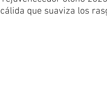
cálida que suaviza los ras
Asesoría de Imagen
Más allá del espejo