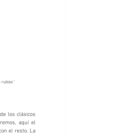
rubias."
e los clásicos 
emos, aquí el 
on el resto. La 