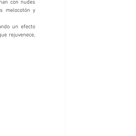
inan con nudes 
s melocotón y 
ando un efecto 
ue rejuvenece, 