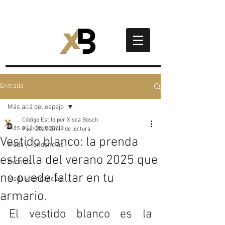
Entrada
Más allá del espejo
Código Estilo por Xisca Bosch
Más allá del espejo
9 jun 2025
2 min de lectura
Vestido blanco: la prenda
Moda y Tendencias
estrella del verano 2025 que
Eventos
no puede faltar en tu
Moda y tendencias
armario.
El vestido blanco es la 