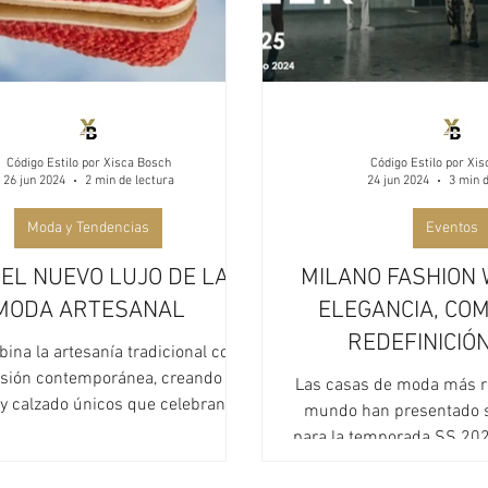
Código Estilo por Xisca Bosch
Código Estilo por Xi
26 jun 2024
2 min de lectura
24 jun 2024
3 min d
Moda y Tendencias
Eventos
 EL NUEVO LUJO DE LA
MILANO FASHION 
MODA ARTESANAL
ELEGANCIA, CO
REDEFINICIÓN
ina la artesanía tradicional con
MASCULINIDA
isión contemporánea, creando
Las casas de moda más 
y calzado únicos que celebran el
PASARELA MI
mundo han presentado 
trabajo manual.
para la temporada SS 202
abanico de de pr