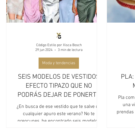
Código Estilo por Xisca Bosch
29 jun 2024
3 min de lectura
Moda y tendencias
SEIS MODELOS DE VESTIDOS
PLA:
EFECTO TIPAZO QUE NO
PODRÁS DEJAR DE PONERTE
Pla comb
una v
¿En busca de ese vestido que te salve de
prendas 
cualquier apuro este verano? No te
preocupes, he encontrado seis modelos
infalibles.