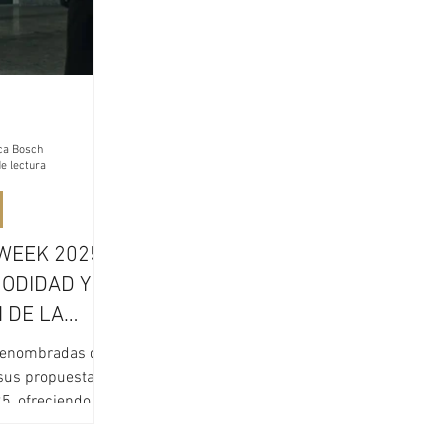
sca Bosch
e lectura
WEEK 2025:
MODIDAD Y
 DE LA
D EN LA
renombradas del
LANESA
sus propuestas
5, ofreciendo un
opuestas