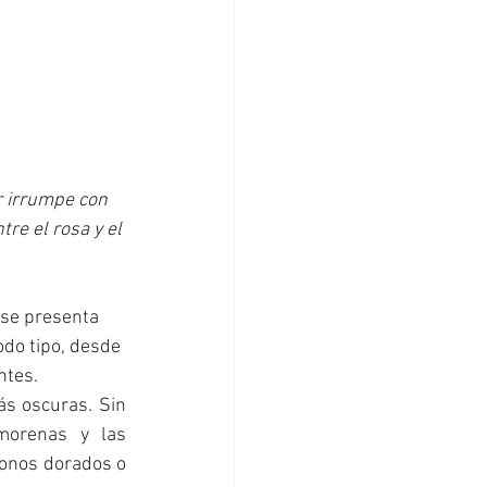
r irrumpe con 
re el rosa y el 
se presenta 
odo tipo, desde 
ntes. 
s oscuras. Sin 
morenas y las 
tonos dorados o 