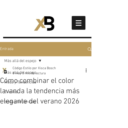
Entrada
Más allá del espejo
Código Estilo por Xisca Bosch
Más allá del espejo
8 may
3 min de lectura
Cómo combinar el color
Moda y Tendencias
lavanda la tendencia más
Eventos
elegante del verano 2026
Moda y tendencias