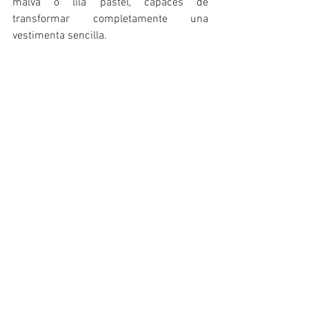
malva o lila pastel, capaces de 
transformar completamente una 
vestimenta sencilla.
Las sandalias en tonos lavanda se convierten 
en uno de los complementos más elegantes y 
versátiles del verano. Hermés.