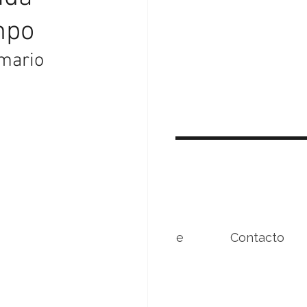
mpo
mario 
Beneficios
Conóceme
Contacto