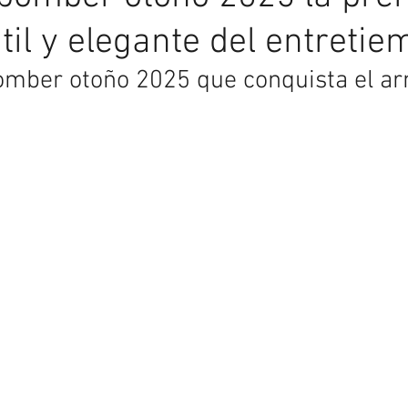
il y elegante del entretie
omber otoño 2025 que conquista el ar
Asesoría de Imagen
Más allá del espejo