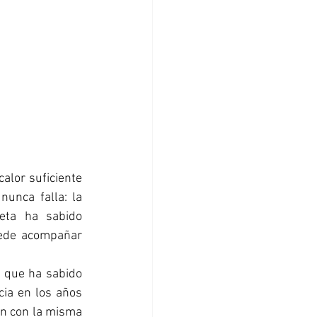
lor suficiente 
para renunciar a las chaquetas. En ese terreno incierto, hay una prenda que nunca falla: la 
eta ha sabido 
uede acompañar 
 que ha sabido 
ia en los años 
an con la misma 